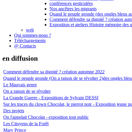
conférences gesticulées
Nos ancêtres les migrants
Quand le peuple gronde (des ongles bleus au
Comment défendre sa dignité ? création au
Exposition et ateliers Histoire mémoire des q
web
Qui sommes-nous ?
Téléchargements
@ Contacts
en diffusion
Comment défendre sa dignité ? création automne 2022
Quand le peuple gronde (On a raison de se révolter 2)des ongles bleu
Le Mauvais genre
On a raison de se révolter
La Grande Guerre - Expositions de Sylvain DESSI
Sur les traces du clown Chocolat, le pierrot noir - Exposition jeune 
Des projets
On l'appelait Chocolat - exposition tout public
Les Citoyens de la Forêt
Mary Prince