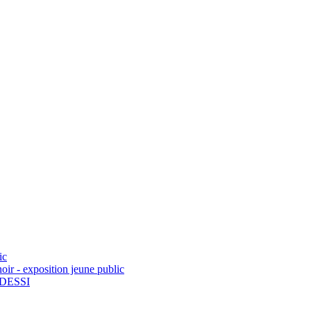
ic
noir - exposition jeune public
n DESSI