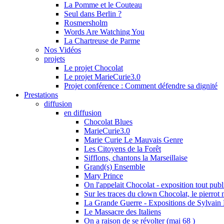
La Pomme et le Couteau
Seul dans Berlin ?
Rosmersholm
Words Are Watching You
La Chartreuse de Parme
Nos Vidéos
projets
Le projet Chocolat
Le projet MarieCurie3.0
Projet conférence : Comment défendre sa dignité
Prestations
diffusion
en diffusion
Chocolat Blues
MarieCurie3.0
Marie Curie Le Mauvais Genre
Les Citoyens de la Forêt
Sifflons, chantons la Marseillaise
Grand(s) Ensemble
Mary Prince
On l'appelait Chocolat - exposition tout publ
Sur les traces du clown Chocolat, le pierrot 
La Grande Guerre - Expositions de Sylvai
Le Massacre des Italiens
On a raison de se révolter (mai 68 )