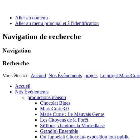
Aller au contenu
Aller au menu principal et à l'identification
Navigation de recherche
Navigation
Recherche
Vous êtes ici :
Accueil
Nos Évènements
projets
Le projet MarieCuri
Accueil
Nos Évènements
productions maison
Chocolat Blues
MarieCurie3.0
Marie Curie : Le Mauvais Genre
Les Citoyens de la Forêt
Sifflons, chantons la Marseillaise
Grand(s) Ensemble
On l'appelait Chocolat- exposition tout public