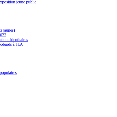
exposition jeune public
s jaunes)
2022
tions identitaires
bobards à l'I.A
 populaires