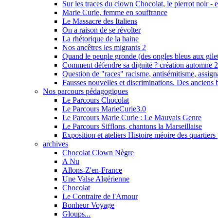
Sur les traces du clown Chocolat, le pierrot noir - 
Marie Curie, femme en souffrance
Le Massacre des Italiens
On a raison de se révolter
La rhétorique de la haine
Nos ancêtres les migrants 2
Quand le peuple gronde (des ongles bleus aux gilet
Comment défendre sa dignité ? création automne 
Question de "races" racisme, antisémitisme, assigna
Fausses nouvelles et discriminations. Des anciens 
Nos parcours pédagogiques
Le Parcours Chocolat
Le Parcours MarieCurie3.0
Le Parcours Marie Curie : Le Mauvais Genre
Le Parcours Sifflons, chantons la Marseillaise
Exposition et ateliers Histoire méoire des quartiers
archives
Chocolat Clown Nègre
A Nu
Allons-Z'en-France
Une Valse Algérienne
Chocolat
Le Contraire de l'Amour
Bonheur Voyage
Gloups...